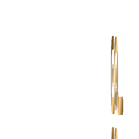
پرش
به
محتوا