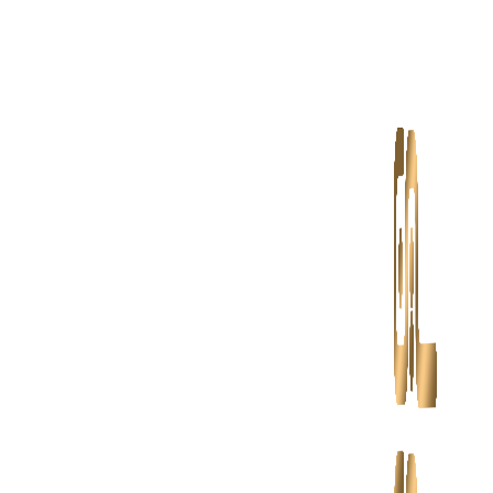
پرش
به
محتوا