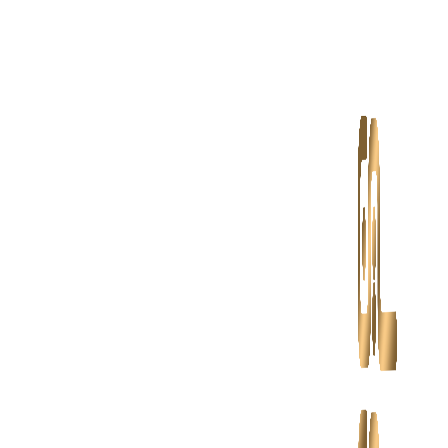
پرش
به
محتوا