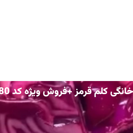
گی کلم قرمز +فروش ویژه کد 0080