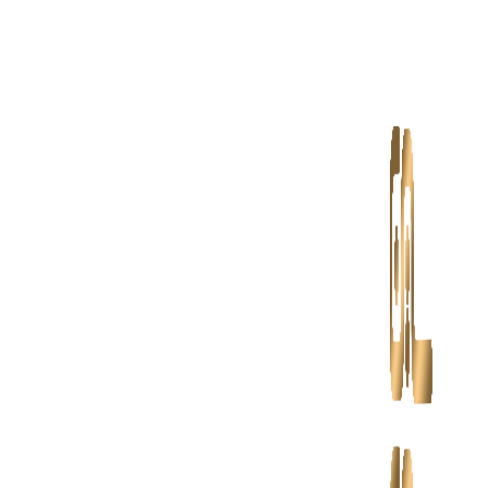
پرش
به
محتوا