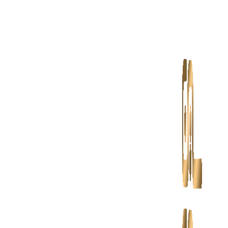
پرش
به
محتوا