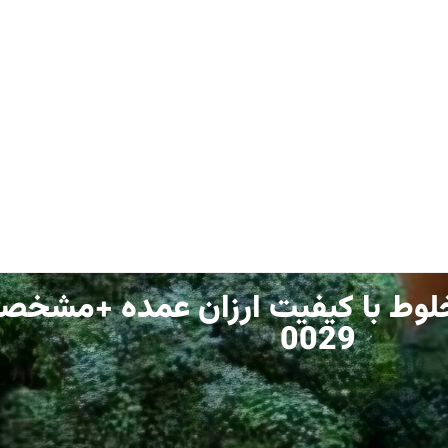
لوط با کیفیت ارزان عمده +مشخصات
0029